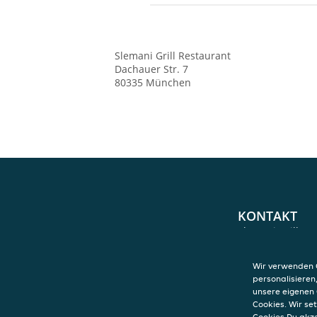
Slemani Grill Restaurant
Dachauer Str. 7
80335
München
KONTAKT
Slemani Grill Re
Dachauer Str. 7
80335
München
Wir verwenden C
personalisieren
unsere eigenen 
Cookies. Wir s
Cookies Du akz