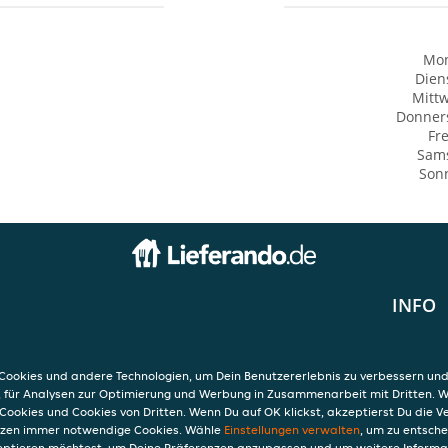
Mo
Dien
Mitt
Donner
Fre
Sam
Son
INFO
staurant
AGB
Datensc
Verwend
ookies und andere Technologien, um Dein Benutzererlebnis zu verbessern und
Impres
, für Analysen zur Optimierung und Werbung in Zusammenarbeit mit Dritten. 
Cookies und Cookies von Dritten. Wenn Du auf OK klickst, akzeptierst Du die 
etzen immer notwendige Cookies. Wähle
Einstellungen verwalten
, um zu entsch
eptieren möchtest, um Deine Präferenzen anzupassen und um weitere Informa