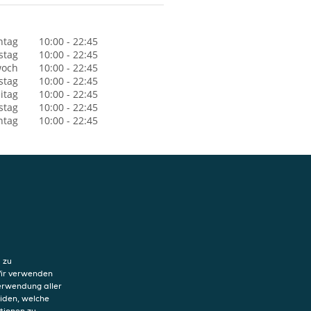
ntag
10:00 - 22:45
stag
10:00 - 22:45
woch
10:00 - 22:45
stag
10:00 - 22:45
itag
10:00 - 22:45
stag
10:00 - 22:45
ntag
10:00 - 22:45
hutzerklärung
ung von Cookies
 zu
sum
Wir verwenden
Verwendung aller
eiden, welche
tionen zu