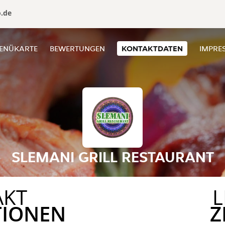
o.de
ENÜKARTE
BEWERTUNGEN
KONTAKTDATEN
IMPRE
SLEMANI GRILL RESTAURANT
AKT
L
TIONEN
Z